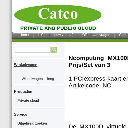
Home
Is Cloud nieuw voor u?
Offerte aanvragen
Conta
Ncomputing MX100
Prijs/Set van 3
Winkelwagen
1 PCIexpress-kaart en
Winkelwagen is leeg
Artikelcode: NC
Producten
Private cloud
Service
Uitgebreid zoeken
De MX100D virtuele